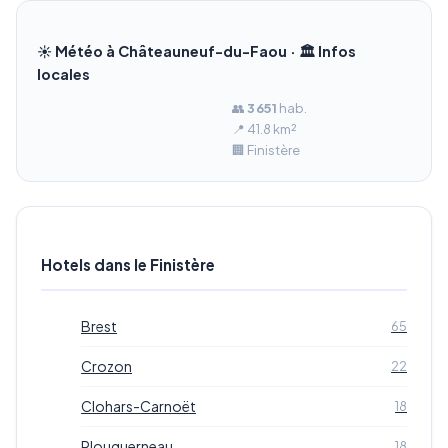
☀️ Météo à Châteauneuf-du-Faou · 🏛️ Infos
locales
👥
3 651
hab.
📍 41.8 km²
🏢 Finistère
Hotels dans le Finistère
Brest
65
Crozon
22
Clohars-Carnoët
18
Plouguerneau
18