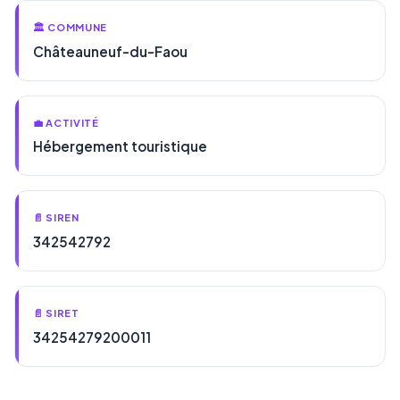
🏛️ COMMUNE
Châteauneuf-du-Faou
💼 ACTIVITÉ
Hébergement touristique
📄 SIREN
342542792
📄 SIRET
34254279200011