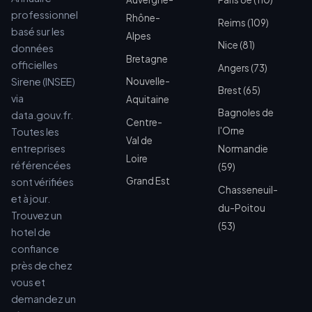
professionnel
Rhône-
Reims (109)
basé sur les
Alpes
Nice (81)
données
Bretagne
officielles
Angers (73)
Sirene (INSEE)
Nouvelle-
Brest (65)
via
Aquitaine
Bagnoles de
data.gouv.fr.
Centre-
l'Orne
Toutes les
Val de
entreprises
Normandie
Loire
référencées
(59)
Grand Est
sont vérifiées
Chasseneuil-
et à jour.
du-Poitou
Trouvez un
(53)
hotel de
confiance
près de chez
vous et
demandez un