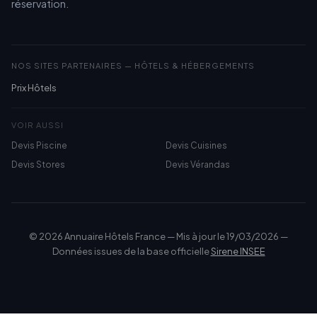
réservation.
NOS SITES PARTENAIRES — HÔTELS & HÉBERGEMENTS
Prix Hôtels
VOIR AUSSI
Devis Piscine
Devis Cuisines
Devis Stores
Devis Vérandas
© 2026 Annuaire Hôtels France — Mis à jour le 19/03/2026 —
Données issues de la base officielle
Sirene INSEE