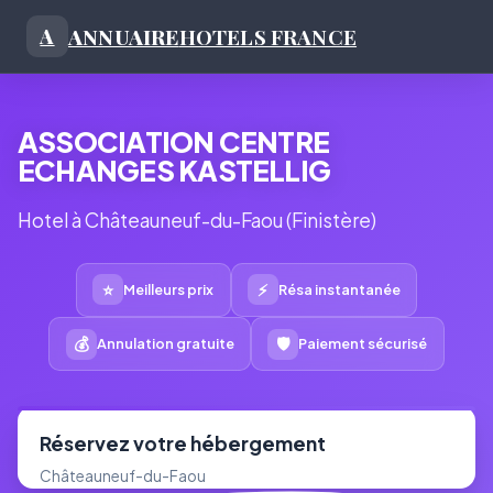
ANNUAIRE
HOTELS FRANCE
A
ASSOCIATION CENTRE
ECHANGES KASTELLIG
Hotel à Châteauneuf-du-Faou (Finistère)
⭐
⚡
Meilleurs prix
Résa instantanée
💰
🛡
Annulation gratuite
Paiement sécurisé
Réservez votre hébergement
Châteauneuf-du-Faou