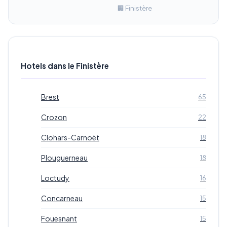
🏢 Finistère
Hotels dans le Finistère
Brest
65
Crozon
22
Clohars-Carnoët
18
Plouguerneau
18
Loctudy
16
Concarneau
15
Fouesnant
15