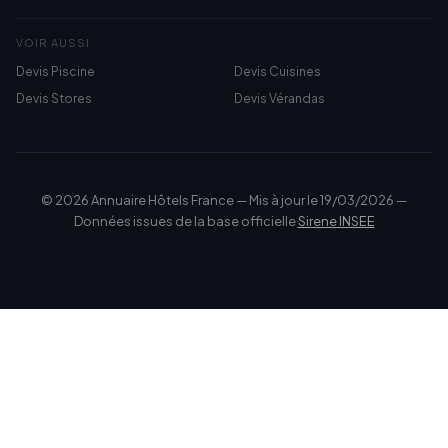
VOIR AUSSI
Devis Piscine
Devis Cuisines
Devis Stores
Devis Vérandas
© 2026 Annuaire Hôtels France — Mis à jour le 19/03/2026 —
Données issues de la base officielle
Sirene INSEE