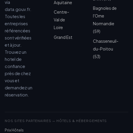
via
Aquitaine
Bagnoles de
data.gouv.fr.
Centre-
l'Orne
Toutes les
Val de
entreprises
Normandie
Loire
référencées
(59)
Grand Est
sont vérifiées
Chasseneuil-
et à jour.
du-Poitou
Trouvez un
(53)
hotel de
confiance
près de chez
vous et
demandez un
réservation.
NOS SITES PARTENAIRES — HÔTELS & HÉBERGEMENTS
Prix Hôtels