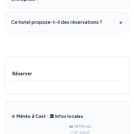
Ce hotel propose-t-il des réservations ?
Réserver
☀️ Météo à Cast · 🏛️ Infos locales
👥
1 570
hab.
📍 37.4 km²