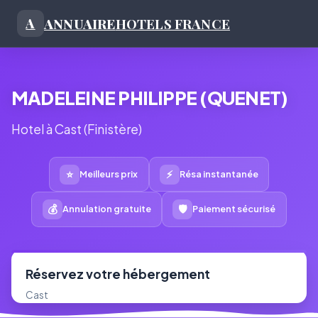
ANNUAIRE
HOTELS FRANCE
A
MADELEINE PHILIPPE (QUENET)
Hotel à Cast (Finistère)
⭐
⚡
Meilleurs prix
Résa instantanée
💰
🛡
Annulation gratuite
Paiement sécurisé
Réservez votre hébergement
Cast