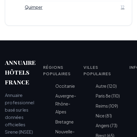
Quimper
12
ANNUAIRE
RÉGIONS
VILLES
IN
HÔTELS
POPULAIRES
POPULAIRES
FRANCE
Occitanie
Autre (120)
Annuaire
Auvergne-
Paris 8e (110)
professionnel
Rhône-
Reims (109)
basé sur les
Alpes
Nice (81)
données
Bretagne
officielles
Angers (73)
Sirene (INSEE)
Nouvelle-
Brest (65)