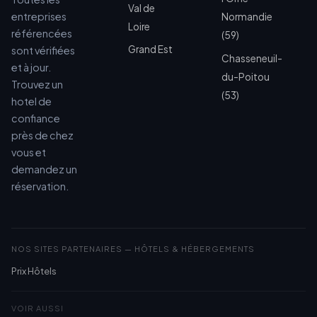
Val de
entreprises
Normandie
Loire
référencées
(59)
Grand Est
sont vérifiées
Chasseneuil-
et à jour.
du-Poitou
Trouvez un
(53)
hotel de
confiance
près de chez
vous et
demandez un
réservation.
NOS SITES PARTENAIRES — HÔTELS & HÉBERGEMENTS
Prix Hôtels
VOIR AUSSI