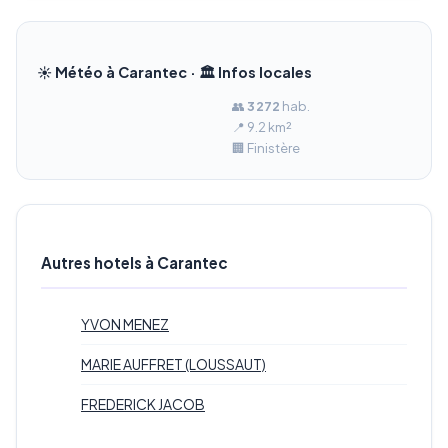
☀️ Météo à Carantec · 🏛️ Infos locales
👥
3 272
hab.
📍 9.2 km²
🏢 Finistère
Autres hotels à Carantec
YVON MENEZ
MARIE AUFFRET (LOUSSAUT)
FREDERICK JACOB