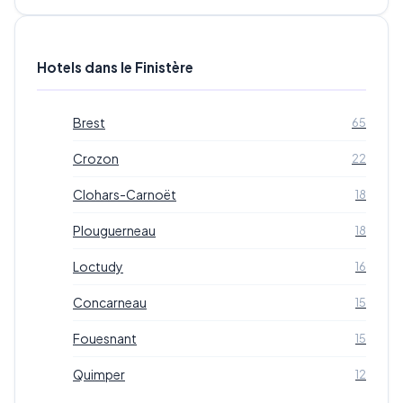
Hotels dans le Finistère
Brest
65
Crozon
22
Clohars-Carnoët
18
Plouguerneau
18
Loctudy
16
Concarneau
15
Fouesnant
15
Quimper
12