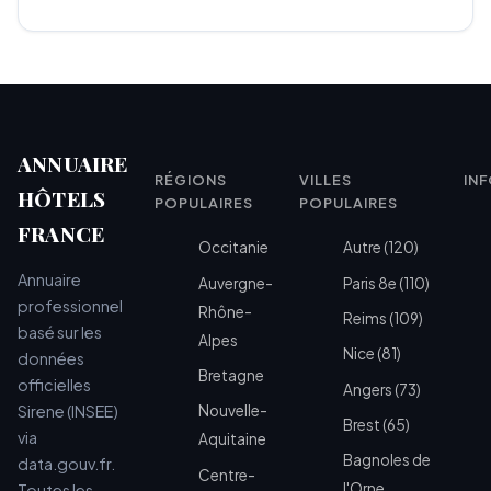
ANNUAIRE
RÉGIONS
VILLES
IN
HÔTELS
POPULAIRES
POPULAIRES
FRANCE
Occitanie
Autre (120)
Annuaire
Auvergne-
Paris 8e (110)
professionnel
Rhône-
Reims (109)
basé sur les
Alpes
Nice (81)
données
Bretagne
officielles
Angers (73)
Sirene (INSEE)
Nouvelle-
Brest (65)
via
Aquitaine
Bagnoles de
data.gouv.fr.
Centre-
l'Orne
Toutes les