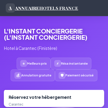
ANNUAIRE
HOTELS FRANCE
A
L'INSTANT CONCIERGERIE
(L'INSTANT CONCIERGERIE)
Hotel à Carantec (Finistère)
⭐
⚡
Meilleurs prix
Résa instantanée
💰
🛡
Annulation gratuite
Paiement sécurisé
Réservez votre hébergement
Carantec