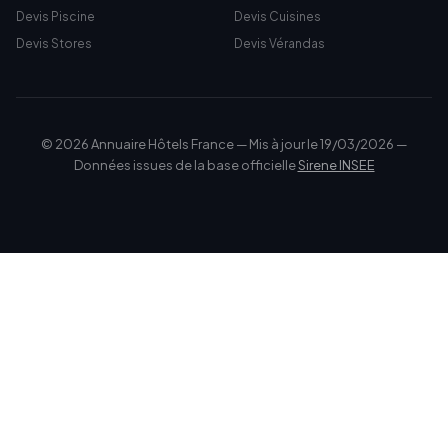
Devis Piscine
Devis Cuisines
Devis Stores
Devis Vérandas
© 2026 Annuaire Hôtels France — Mis à jour le 19/03/2026 —
Données issues de la base officielle
Sirene INSEE