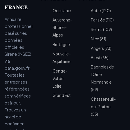
FRANCE
Occitanie
Autre (120)
Annuaire
Auvergne-
Paris 8e (110)
professionnel
Rhône-
Reims (109)
basé sur les
Alpes
Nice (81)
données
Bretagne
officielles
Angers (73)
Sirene (INSEE)
Nouvelle-
Brest (65)
via
Aquitaine
Bagnoles de
data.gouv.fr.
Centre-
l'Orne
Toutes les
Val de
entreprises
Normandie
Loire
référencées
(59)
Grand Est
sont vérifiées
Chasseneuil-
et à jour.
du-Poitou
Trouvez un
(53)
hotel de
confiance