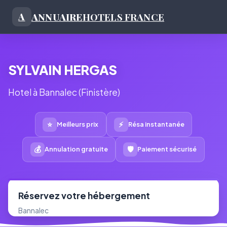
ANNUAIRE
HOTELS FRANCE
A
SYLVAIN HERGAS
Hotel à Bannalec (Finistère)
⭐
⚡
Meilleurs prix
Résa instantanée
💰
🛡
Annulation gratuite
Paiement sécurisé
Réservez votre hébergement
Bannalec