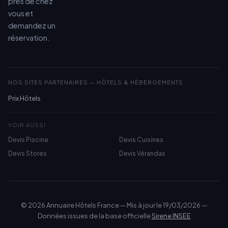
près de chez
vous et
demandez un
réservation.
NOS SITES PARTENAIRES — HÔTELS & HÉBERGEMENTS
Prix Hôtels
VOIR AUSSI
Devis Piscine
Devis Cuisines
Devis Stores
Devis Vérandas
© 2026 Annuaire Hôtels France — Mis à jour le 19/03/2026 —
Données issues de la base officielle
Sirene INSEE