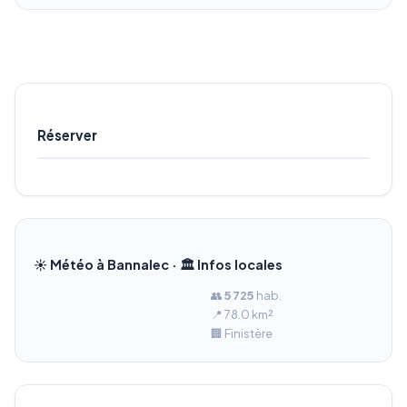
Réserver
☀️ Météo à Bannalec · 🏛️ Infos locales
👥
5 725
hab.
📍 78.0 km²
🏢 Finistère