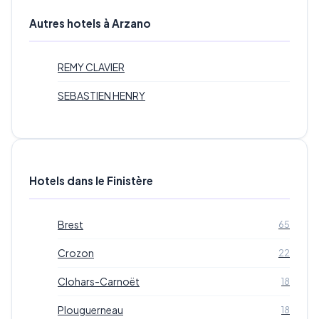
Autres hotels à Arzano
REMY CLAVIER
SEBASTIEN HENRY
Hotels dans le Finistère
Brest
65
Crozon
22
Clohars-Carnoët
18
Plouguerneau
18