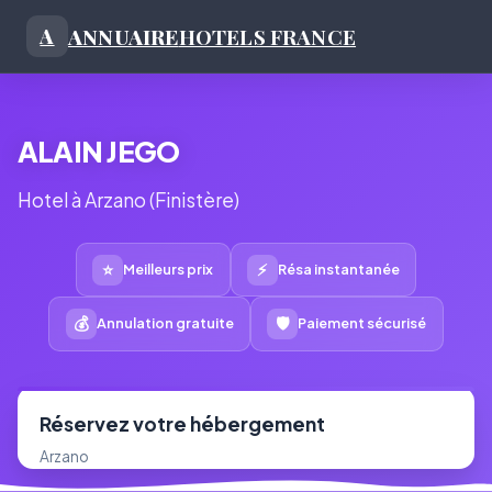
ANNUAIRE
HOTELS FRANCE
A
ALAIN JEGO
Hotel à Arzano (Finistère)
⭐
⚡
Meilleurs prix
Résa instantanée
💰
🛡
Annulation gratuite
Paiement sécurisé
Réservez votre hébergement
Arzano