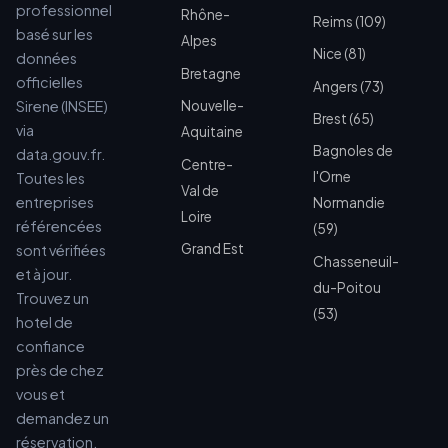
professionnel
Rhône-
Reims (109)
basé sur les
Alpes
Nice (81)
données
Bretagne
officielles
Angers (73)
Sirene (INSEE)
Nouvelle-
Brest (65)
via
Aquitaine
Bagnoles de
data.gouv.fr.
Centre-
l'Orne
Toutes les
Val de
entreprises
Normandie
Loire
référencées
(59)
Grand Est
sont vérifiées
Chasseneuil-
et à jour.
du-Poitou
Trouvez un
(53)
hotel de
confiance
près de chez
vous et
demandez un
réservation.