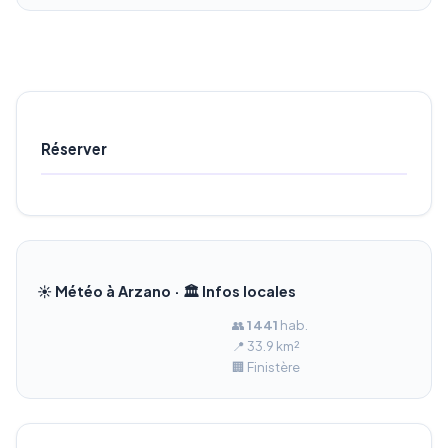
Réserver
☀️ Météo à Arzano · 🏛️ Infos locales
👥
1 441
hab.
📍 33.9 km²
🏢 Finistère