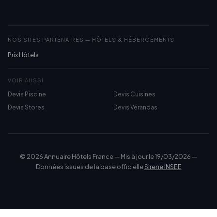
NOS SITES PARTENAIRES — HÔTELS & HÉBERGEMENTS
Prix Hôtels
VOIR AUSSI
Devis Piscine
Devis Cuisines
Devis Stores
Devis Vérandas
© 2026 Annuaire Hôtels France — Mis à jour le 19/03/2026 —
Données issues de la base officielle
Sirene INSEE